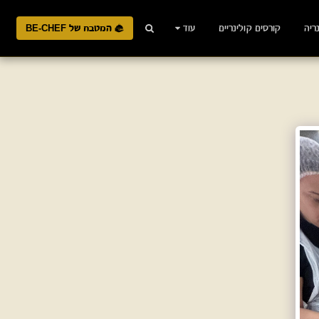
ריה
קורסים קולינריים
עוד
המטבח של BE-CHEF