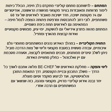
המתחם –
 לרשותכם מתחם קולינרי מתקדם בלב חיפה, הכולל כיתות 
לימוד מרווחות ומאובזרות בציוד מקצועי מהשורה הראשונה, אודיטוריום 
עם 74 מקומות ישיבה, חדר ישיבות מאובזר לאירועים של עד 60 
משתתפים, לובי רחב להתכנסות ומרפסת פתוחה הצופה לנמל חיפה – 
המתאימה גם לאירועים תחת כיפת השמיים.
המתחם מהווה פתרון אידיאלי גם להשקות, ימי עיון, מפגשים מקצועיים 
ואירוח קבוצות מהארץ ומחו״ל.
החוויה הקולינרית –
 במהלך האירוע נהנים המשתתפים מחומרי גלם 
איכותיים, עבודה מעשית במטבח מקצועי וליווי של צוות הדרכה מוביל.
ניתן לשלב סינרים ממותגים, תכנים מותאמים לקבוצה, וסעודה מסכמת 
עם יין ואלכוהול – כחלק מחוויית האירוח.
ליווי והפקה – 
מחלקת האירועים של BE-CHEF מלווה אתכם לאורך כל 
הדרך – משלב התכנון ובניית הקונספט, דרך התאמת התוכן 
והלוגיסטיקה, ועד לביצוע מוקפד וסיום מוצלח.
יחד נבנה אירוע קולינרי מדויק, מקצועי ומהנה, כזה שנשאר עם 
המשתתפים גם הרבה אחרי.