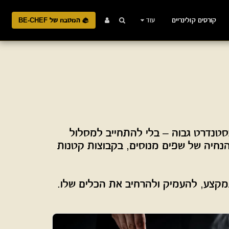
קורסים קולינריים
עוד
המטבח של BE-CHEF
הקורסים הקולינריים של BE-CHEF מיועדים למי שרוצה ללמוד לבשל טוב יותר, מדויק יותר ובסטנדרט גבוה – בלי להתחייב למסלול 
הכשרה ארוך. אלו קורסים ממוקדים בעולמות תוכן שונים, המשלבים ידע מקצועי, עבודה מעשית והנחיה של שפים מנוסים, בקבוצות קטנות 
מקצע, להעמיק ולהרחיב את הכלים שלו.