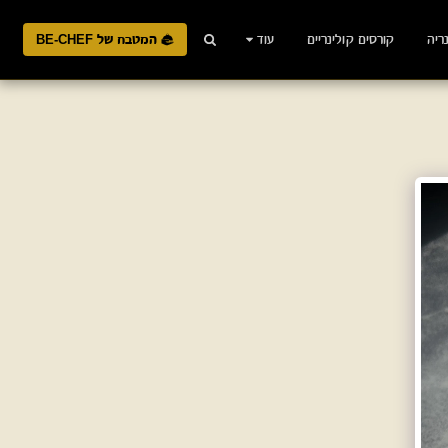
ריה
קורסים קולינריים
עוד
המטבח של BE-CHEF