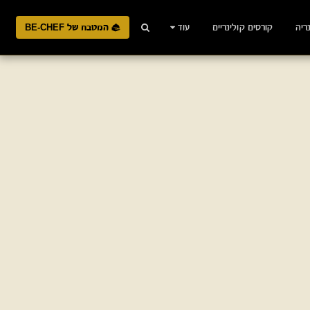
ריה
קורסים קולינריים
עוד
המטבח של BE-CHEF