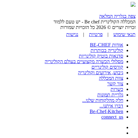
צפה בגלריה המלאה
המכללה הקולינרית Be chef - יש טעם ללמוד
זכויות יוצרים © 2026 כל הזכויות שמורות
תנאי שימוש
|
פרטיות
|
נגישות
אודות BE-CHEF
קולינריה בכותרות
סדנאות בוטיק קולינריות
מסלולי הכשרה מקצועיים בעולם הקולינריה
קורסים קולינריים
גיבוש, אירועים וקולינריה
צוות המכללה
צור קשר
כשרות
גלריית תמונות
חלק מהלקוחות שלנו...
דברו איתנו...
Be-Chef-Kitchen
connect_us