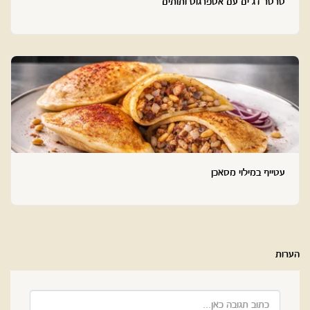
טרטר דג ים עם אספרגוס ותותים
עטייף במילוי מסאכן
הערות